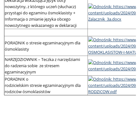
Deklaracja wskazująca język obcy
nowożytny, z którego uczeń (słuchacz)
przystąpi do egzaminu ósmoklasisty +
Informacja o zmianie języka obcego
nowożytnego wskazanego w deklaracji
PORADNIK o stresie egzaminacyjnym dla
ósmoklasisty
NARZĘDZIOWNIK – Teczka z narzędziami
do radzenia sobie ze stresem
egzaminacyjnym
PORADNIK o
rodzicielskim stresie egzaminacyjnym dla
rodziców ósmoklasistów