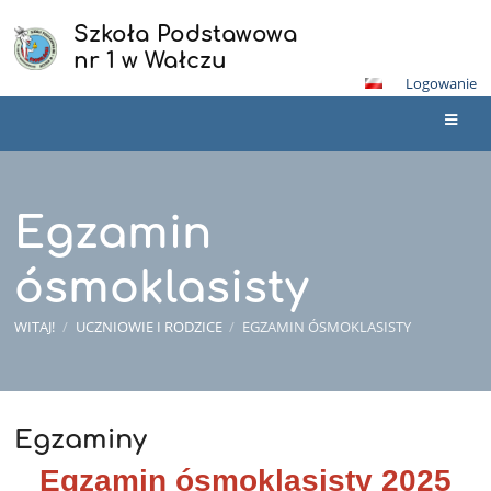
Szkoła Podstawowa
nr 1 w Wałczu
Logowanie
Egzamin
ósmoklasisty
WITAJ!
/
UCZNIOWIE I RODZICE
/
EGZAMIN ÓSMOKLASISTY
Egzaminy
Egzamin
ósmoklasisty
Egzamin ósmoklasisty 2025