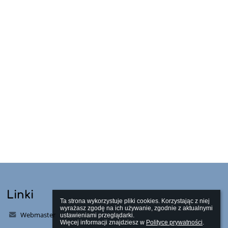
Linki
Ta strona wykorzystuje pliki cookies. Korzystając z niej 
wyrażasz zgodę na ich używanie, zgodnie z aktualnymi 
Webmaster
ustawieniami przeglądarki.

Więcej informacji znajdziesz w 
Polityce prywatności
.