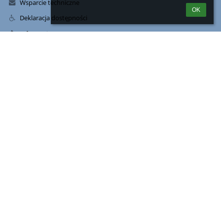
Wsparcie techniczne
OK
Deklaracja dostępności
Informacje prawne
Polityka prywatności
Metryczka
Mapa strony
Kontakty
Szkoła Podstawowa nr 1 w Wałczu
sekretariat@kornelowka.com
Adres e-Doręczeń AE:PL-70196-43992-RHATR-16
b.patrzek@kornelowka.com
tel./fax (67) 387 30 55
Szkoła posiada Elektroniczną Skrzynkę Podawczą na platformie
ePUAP
/sp1walcz/SkrytkaESP